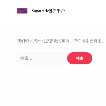
跳
至
SugarArk包养平台
内
容
我们似乎找不到您想要的东西，或许搜索会有用。
搜
索：