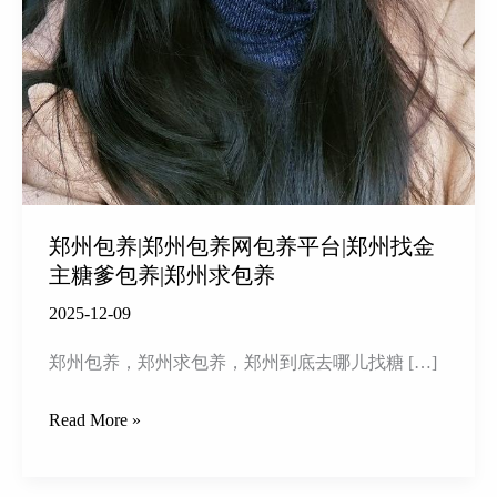
郑州包养|郑州包养网包养平台|郑州找金
主糖爹包养|郑州求包养
2025-12-09
郑州包养，郑州求包养，郑州到底去哪儿找糖 […]
郑
Read More »
州
包