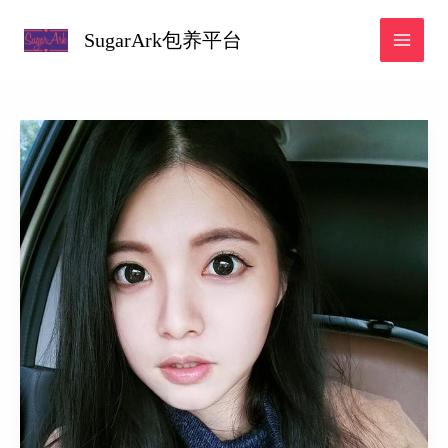
跳
SugarArk包养平台
至
内
容