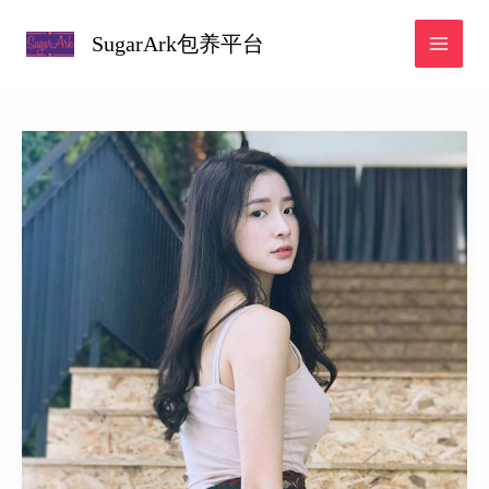
跳
SugarArk包养平台
至
内
容