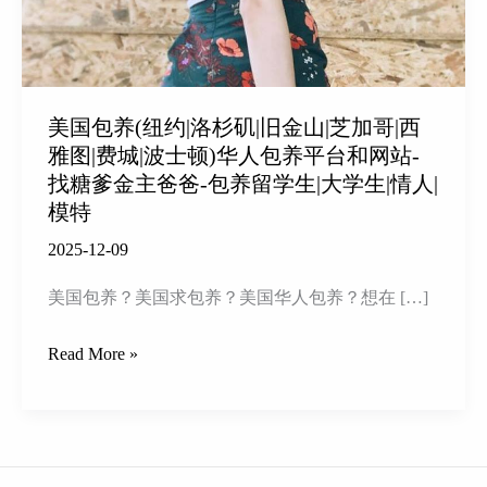
美国包养(纽约|洛杉矶|旧金山|芝加哥|西
雅图|费城|波士顿)华人包养平台和网站-
找糖爹金主爸爸-包养留学生|大学生|情人|
模特
2025-12-09
美国包养？美国求包养？美国华人包养？想在 […]
美
Read More »
国
包
养
(纽